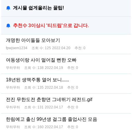
게시물 쉽게올리는 꿀팁!
추천수 3이상시 '티드립'으로 갑니다.
개명한 아이돌들 모아보기
fpwjsem1234
조회 수:
125
2022.04.20
추천:
0
여동생이랑 사이 멀어질 뻔한 오빠
무하무하
조회 수:
138
2022.04.19
추천:
0
18년된 생맥주통 열어 보니......
무하무하
조회 수:
135
2022.04.18
추천:
0
전진 무한도전 춘향뎐 그네뛰기 레전드.gif
무하무하
조회 수:
131
2022.04.17
추천:
0
한림예고 출신 99년생 걸그룹 졸업사진 모음
무하무하
조회 수:
160
2022.04.17
추천:
0