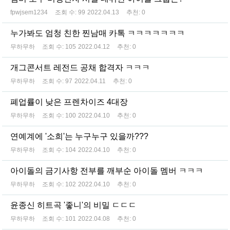
fpwjsem1234
조회 수:
99
2022.04.13
추천:
0
누가봐도 엄청 친한 찐남매 카톡 ㅋㅋㅋㅋㅋㅋㅋ
무하무하
조회 수:
105
2022.04.12
추천:
0
개그콘서트 레전드 공채 합격자 ㅋㅋㅋ
무하무하
조회 수:
97
2022.04.11
추천:
0
폐업률이 낮은 프렌차이즈 4대장
무하무하
조회 수:
100
2022.04.10
추천:
0
연예계에 '소희'는 누구누구 있을까???
무하무하
조회 수:
104
2022.04.10
추천:
0
아이돌의 금기사항 전부를 깨부순 아이돌 멤버 ㅋㅋㅋ
무하무하
조회 수:
102
2022.04.10
추천:
0
윤종신 히트곡 '좋니'의 비밀 ㄷㄷㄷ
무하무하
조회 수:
101
2022.04.08
추천:
0