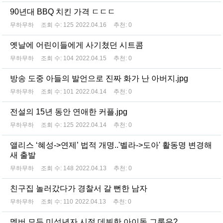
90년대 BBQ 치킨 가격 ㄷㄷㄷ
무하무하
조회 수:
125
2022.04.16
추천:
0
옛날에 어린이들에게 사기쳤던 시트콤
무하무하
조회 수:
104
2022.04.15
추천:
0
방송 도중 아들의 발언으로 진짜 화가 난 아버지.jpg
무하무하
조회 수:
101
2022.04.14
추천:
0
전설의 15년 동안 연애한 커플.jpg
무하무하
조회 수:
125
2022.04.14
추천:
0
앨리스 ‘혜성->연제’ 법적 개명..'벨라->도아' 활동명 변경해
새 출발
무하무하
조회 수:
148
2022.04.13
추천:
0
친구집 놀러갔다가 경찰서 갈 뻔한 남자
무하무하
조회 수:
110
2022.04.13
추천:
0
멤버 모두 미성년자 시절 데뷔한 아이돌 그룹은?