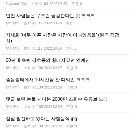
fpwjsem1234
조회 수:
93
2022.03.29
추천:
0
인천 사람들은 무조건 공감한다는 것 ㅋㅋㅋ
무하무하
조회 수:
112
2022.03.29
추천:
0
지세희 '너무 아픈 사랑은 사랑이 아니었음을' (원곡 김광
석)
무하무하
조회 수:
113
2022.03.29
추천:
0
00년대 초반 강호동의 황태자였던 연예인
무하무하
조회 수:
106
2022.03.27
추천:
0
졸음쉼터에서 10시간을 잔 디씨인 ㅋㅋㅋ
무하무하
조회 수:
130
2022.03.24
추천:
0
댓글 보면 눈물 난다는 2000만 조회수 유튜브 노래
무하무하
조회 수:
105
2022.03.24
추천:
0
점점 발전하고 있다는 사찰음식.jpg
무하무하
조회 수:
130
2022.03.23
추천:
0