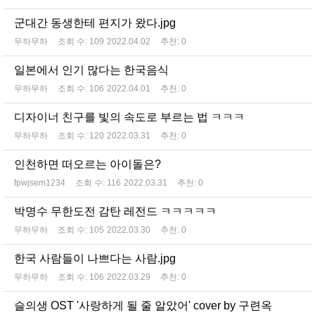
군대간 동생한테 편지가 왔다.jpg
무하무하
조회 수:
109
2022.04.02
추천:
0
일본에서 인기 많다는 한국음식
무하무하
조회 수:
106
2022.04.01
추천:
0
디자이너 친구를 빛의 속도로 부르는 법 ㅋㅋㅋ
무하무하
조회 수:
120
2022.03.31
추천:
0
인천하면 떠오르는 아이돌은?
fpwjsem1234
조회 수:
116
2022.03.31
추천:
0
박명수 무한도전 감탄 레전드 ㅋㅋㅋㅋㅋ
무하무하
조회 수:
105
2022.03.30
추천:
0
한국 사람들이 나쁘다는 사람.jpg
무하무하
조회 수:
106
2022.03.29
추천:
0
슬의생 OST '사랑하게 될 줄 알았어' cover by 구련옥