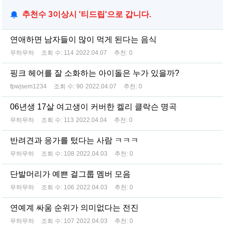
추천수 3이상시 '티드립'으로 갑니다.
연애하면 남자들이 많이 먹게 된다는 음식
무하무하
조회 수:
114
2022.04.07
추천:
0
핑크 헤어를 잘 소화하는 아이돌은 누가 있을까?
fpwjsem1234
조회 수:
90
2022.04.07
추천:
0
06년생 17살 여고생이 커버한 켈리 클락슨 명곡
무하무하
조회 수:
113
2022.04.04
추천:
0
반려견과 응가를 텄다는 사람 ㅋㅋㅋ
무하무하
조회 수:
108
2022.04.03
추천:
0
단발머리가 예쁜 걸그룹 멤버 모음
무하무하
조회 수:
106
2022.04.03
추천:
0
연예계 싸움 순위가 의미없다는 전진
무하무하
조회 수:
107
2022.04.03
추천:
0