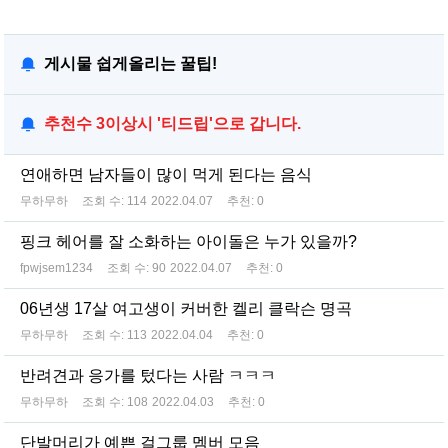
게시물 쉽게올리는 꿀팁!
추천수 3이상시 '티드립'으로 갑니다.
연애하면 남자들이 많이 먹게 된다는 음식
무하무하
조회 수:
114
2022.04.07
추천:
0
핑크 헤어를 잘 소화하는 아이돌은 누가 있을까?
fpwjsem1234
조회 수:
90
2022.04.07
추천:
0
06년생 17살 여고생이 커버한 켈리 클락슨 명곡
무하무하
조회 수:
113
2022.04.04
추천:
0
반려견과 응가를 텄다는 사람 ㅋㅋㅋ
무하무하
조회 수:
108
2022.04.03
추천:
0
단발머리가 예쁜 걸그룹 멤버 모음