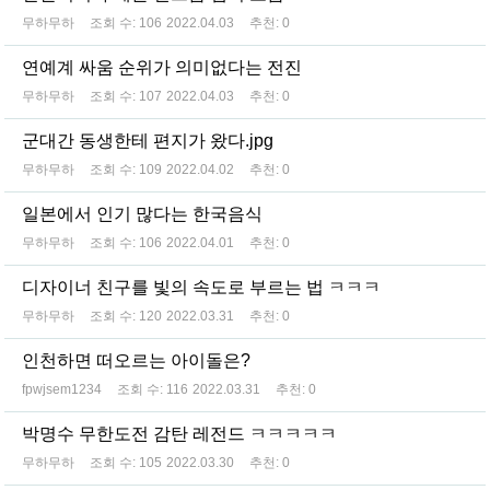
무하무하
조회 수:
106
2022.04.03
추천:
0
연예계 싸움 순위가 의미없다는 전진
무하무하
조회 수:
107
2022.04.03
추천:
0
군대간 동생한테 편지가 왔다.jpg
무하무하
조회 수:
109
2022.04.02
추천:
0
일본에서 인기 많다는 한국음식
무하무하
조회 수:
106
2022.04.01
추천:
0
디자이너 친구를 빛의 속도로 부르는 법 ㅋㅋㅋ
무하무하
조회 수:
120
2022.03.31
추천:
0
인천하면 떠오르는 아이돌은?
fpwjsem1234
조회 수:
116
2022.03.31
추천:
0
박명수 무한도전 감탄 레전드 ㅋㅋㅋㅋㅋ
무하무하
조회 수:
105
2022.03.30
추천:
0