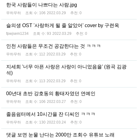
한국 사람들이 나쁘다는 사람.jpg
무하무하
조회 수:
106
2022.03.29
추천:
0
슬의생 OST '사랑하게 될 줄 알았어' cover by 구련옥
fpwjsem1234
조회 수:
93
2022.03.29
추천:
0
인천 사람들은 무조건 공감한다는 것 ㅋㅋㅋ
무하무하
조회 수:
112
2022.03.29
추천:
0
지세희 '너무 아픈 사랑은 사랑이 아니었음을' (원곡 김광
석)
무하무하
조회 수:
113
2022.03.29
추천:
0
00년대 초반 강호동의 황태자였던 연예인
무하무하
조회 수:
106
2022.03.27
추천:
0
졸음쉼터에서 10시간을 잔 디씨인 ㅋㅋㅋ
무하무하
조회 수:
130
2022.03.24
추천:
0
댓글 보면 눈물 난다는 2000만 조회수 유튜브 노래