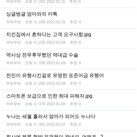
무하무하
조회 수:
242
2022.01.11
추천:
0
싱글벙글 엄마와의 카톡
무하무하
조회 수:
209
2022.01.10
추천:
0
치킨집에서 흔하다는 고객 요구사항.jpg
무하무하
조회 수:
226
2022.01.09
추천:
0
역사상 전무후무했던 역대급 수술
무하무하
조회 수:
230
2022.01.09
추천:
0
전진이 유행시킨걸로 유명한 표준어급 유행어
무하무하
조회 수:
265
2022.01.09
추천:
0
스마트폰 보급으로 인한 최대 피해자.jpg
무하무하
조회 수:
374
2022.01.08
추천:
0
누나는 세월 흘러서 엄마가 되어도 누나다
무하무하
조회 수:
301
2022.01.07
추천:
0
회사에 불륜 협박 우편물이 왔네요. 어쩌죠...?