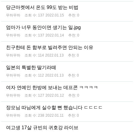
당근마켓에서 온도 99도 받는 비법
무하무하
조회 수:
137
2022.01.15
추천:
0
엄마가 너무 동안이면 생기는 일.jpg
무하무하
조회 수:
137
2022.01.14
추천:
0
친구한테 돈 함부로 빌려주면 안되는 이유
무하무하
조회 수:
114
2022.01.13
추천:
0
일본의 특별한 딸기라떼
무하무하
조회 수:
112
2022.01.13
추천:
0
여자 연예인 한방에 보내는 데프콘 ㅋㅋㅋㅋ
무하무하
조회 수:
127
2022.01.12
추천:
0
장모님 따님에게 실수할 뻔 했습니다 ㄷㄷㄷㄷ
무하무하
조회 수:
238
2022.01.11
추천:
0
여고생 17살 규빈의 귀호강 라이브