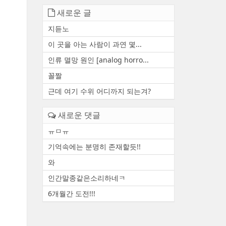
새로운 글
지듣노
이 곳을 아는 사람이 과연 몇...
인류 멸망 원인 [analog horro...
꼴짤
근데 여기 수위 어디까지 되는겨?
새로운 댓글
ㅠㅁㅠ
기억속에는 분명히 존재할듯!!
와
인간말종같은소리하네ㅋ
6개월간 도전!!!