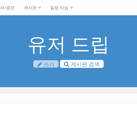
러/공포
게시판
킬링 타임
유저 드립
게시판 검색
쓰기