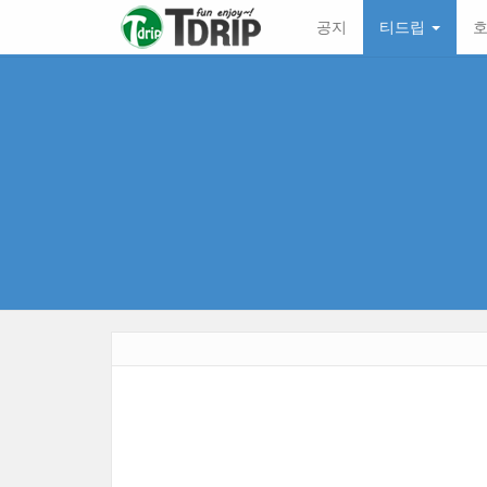
본
메
공지
티드립
호
문
뉴
바
토
로
글
가
하
기
기