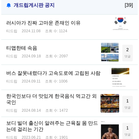
개드립게시판 공지
[39]
러시아가 진짜 고마운 존재인 이유
티드립
2024.11.08
조회 수:
1124
티맵한테 속음
2
티드립
2024.09.18
조회 수:
2097
댓글
버스 잘못내렸다가 고속도로에 고립된 사람
티드립
2024.09.11
조회 수:
1006
한국인보다 더 맛있게 한국음식 먹고간 외
1
국인
댓글
티드립
2024.08.14
조회 수:
1472
보디 빌더 출신이 알려주는 근육질 몸 만드
1
는데 걸리는 기간
댓글
티드립
2023.06.21
조회 수:
1901