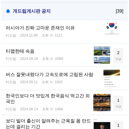
개드립게시판 공지
[39]
러시아가 진짜 고마운 존재인 이유
티드립
2024.11.08
조회 수:
1121
티맵한테 속음
2
티드립
2024.09.18
조회 수:
2089
댓글
버스 잘못내렸다가 고속도로에 고립된 사람
티드립
2024.09.11
조회 수:
1002
한국인보다 더 맛있게 한국음식 먹고간 외
1
국인
댓글
티드립
2024.08.14
조회 수:
1466
보디 빌더 출신이 알려주는 근육질 몸 만드
1
는데 걸리는 기간