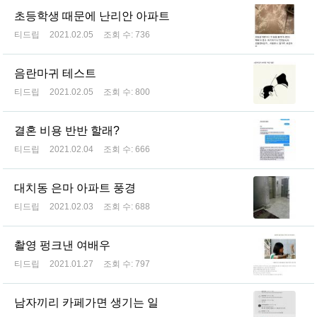
초등학생 때문에 난리안 아파트
티드립
2021.02.05
조회 수:
736
음란마귀 테스트
티드립
2021.02.05
조회 수:
800
결혼 비용 반반 할래?
티드립
2021.02.04
조회 수:
666
대치동 은마 아파트 풍경
티드립
2021.02.03
조회 수:
688
촬영 펑크낸 여배우
티드립
2021.01.27
조회 수:
797
남자끼리 카페가면 생기는 일