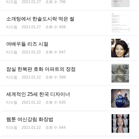
티드립
2021.01.27
조회 수:
706
소개팅에서 한솥도시락 먹은 썰
티드립
2021.01.27
조회 수:
658
여배우들 리즈 시절
티드립
2021.01.22
조회 수:
647
잠실 한복판 호화 아파트의 장점
티드립
2021.01.22
조회 수:
589
세계적인 25세 한국 디자이너
티드립
2021.01.22
조회 수:
635
웹툰 여신강림 화장법
티드립
2021.01.22
조회 수:
644