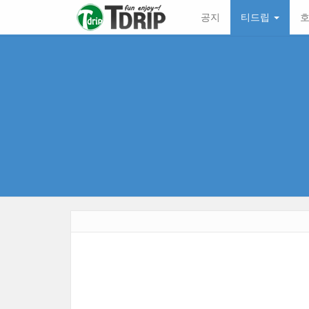
본
메
공지
티드립
호
문
뉴
바
토
로
글
가
하
기
기