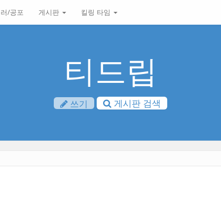
러/공포
게시판
킬링 타임
티드립
게시판 검색
쓰기