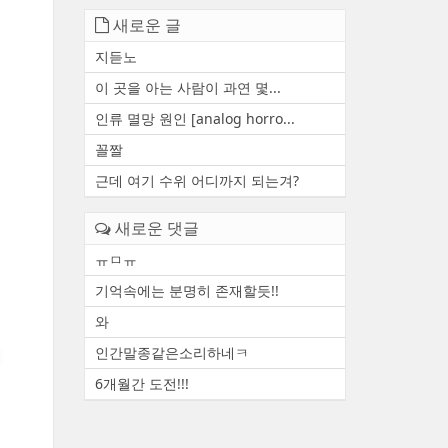
새로운 글
지듣노
이 곳을 아는 사람이 과연 몇...
인류 멸망 원인 [analog horro...
꼴짤
근데 여기 수위 어디까지 되는겨?
새로운 댓글
ㅠㅁㅠ
기억속에는 분명히 존재할듯!!
와
인간말종같은소리하네ㅋ
6개월간 도전!!!