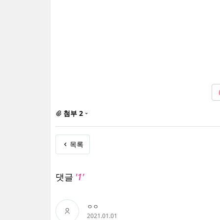
첨부 2
목록
댓글
'1'
ㅇㅇ
2021.01.01