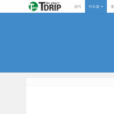
본
메
공지
티드립
호
문
뉴
바
토
로
글
가
하
기
기