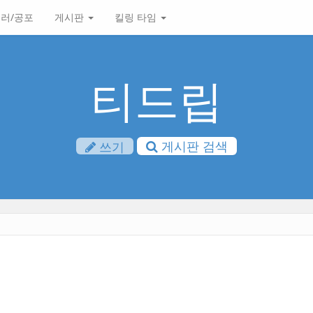
러/공포
게시판
킬링 타임
티드립
게시판 검색
쓰기