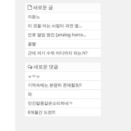
새로운 글
지듣노
이 곳을 아는 사람이 과연 몇...
인류 멸망 원인 [analog horro...
꼴짤
근데 여기 수위 어디까지 되는겨?
새로운 댓글
ㅠㅁㅠ
기억속에는 분명히 존재할듯!!
와
인간말종같은소리하네ㅋ
6개월간 도전!!!