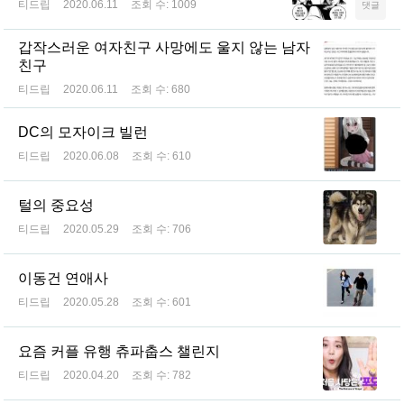
티드립
2020.06.11
조회 수:
1009
댓글
갑작스러운 여자친구 사망에도 울지 않는 남자
친구
티드립
2020.06.11
조회 수:
680
DC의 모자이크 빌런
티드립
2020.06.08
조회 수:
610
털의 중요성
티드립
2020.05.29
조회 수:
706
이동건 연애사
티드립
2020.05.28
조회 수:
601
요즘 커플 유행 츄파춥스 챌린지
티드립
2020.04.20
조회 수:
782