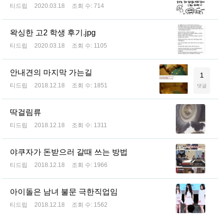
티드립
2020.03.18
조회 수:
714
왁싱한 고2 학생 후기.jpg
티드립
2020.03.18
조회 수:
1105
안내견의 마지막 가는길
1
티드립
2018.12.18
조회 수:
1851
댓글
딱걸림류
티드립
2018.12.18
조회 수:
1311
야쿠자가 돈받으러 갈때 쓰는 방법
티드립
2018.12.18
조회 수:
1966
아이돌은 남녀 불문 극한직업임
티드립
2018.12.18
조회 수:
1562