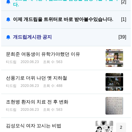
[2]
다.
이제 개드립을 트위터로 바로 받아볼수있습니다.
[1]
개드립게시판 공지
[39]
문희준 여동생이 유학가야했던 이유
티드립
2020.06.23
조회 수:
563
선풍기로 더위 나던 옛 지하철
티드립
2020.06.23
조회 수:
488
조현병 환자의 치료 전 후 변화
티드립
2020.06.23
조회 수:
583
김성모식 여자 꼬시는 비법
2