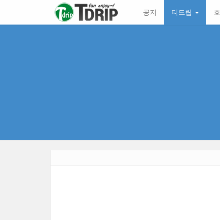
본
메
공지
티드립
호
문
뉴
바
토
로
글
가
하
기
기