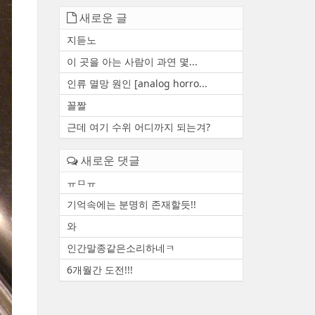
새로운 글
지듣노
이 곳을 아는 사람이 과연 몇...
인류 멸망 원인 [analog horro...
꼴짤
근데 여기 수위 어디까지 되는겨?
새로운 댓글
ㅠㅁㅠ
기억속에는 분명히 존재할듯!!
와
인간말종같은소리하네ㅋ
6개월간 도전!!!