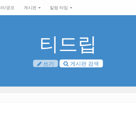
러/공포
게시판
킬링 타임
티드립
게시판 검색
쓰기