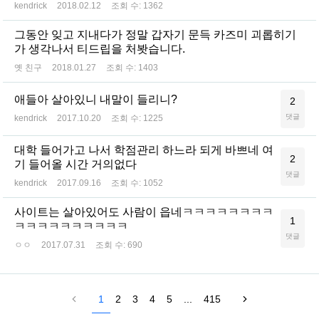
kendrick
2018.02.12
조회 수:
1362
그동안 잊고 지내다가 정말 갑자기 문득 카즈미 괴롭히기
가 생각나서 티드립을 처봣습니다.
옛 친구
2018.01.27
조회 수:
1403
애들아 살아있니 내말이 들리니?
2
댓글
kendrick
2017.10.20
조회 수:
1225
대학 들어가고 나서 학점관리 하느라 되게 바쁘네 여
2
기 들어올 시간 거의없다
댓글
kendrick
2017.09.16
조회 수:
1052
사이트는 살아있어도 사람이 읍네ㅋㅋㅋㅋㅋㅋㅋㅋ
1
ㅋㅋㅋㅋㅋㅋㅋㅋㅋㅋ
댓글
ㅇㅇ
2017.07.31
조회 수:
690
1
2
3
4
5
...
415