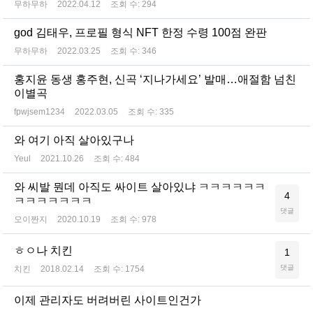
무하무하
2022.04.12
조회 수:
294
god 김태우, 프로필 형식 NFT 한정 수령 100점 완판
무하무하
2022.03.25
조회 수:
346
홍지윤 동생 홍주현, 신곡 ‘지나가세요’ 발매…애절함 넘친
이별곡
fpwjsem1234
2022.03.05
조회 수:
335
와 여기 아직 살아있구나
Yeul
2021.10.26
조회 수:
484
와 씨발 뭔데 아직도 싸이트 살아있냐 ㅋㅋㅋㅋㅋㅋ
4
ㅋㅋㅋㅋㅋㅋㅋ
댓글
오이짠지
2020.10.19
조회 수:
978
ㅎㅇ나 치킨
1
댓글
치킨
2018.02.14
조회 수:
1754
이제 관리자도 버려버린 사이트인건가