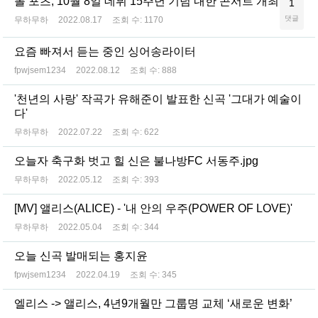
폴 포츠, 10월 8일 데뷔 15주년 기념 내한 콘서트 개최
1
댓글
무하무하
2022.08.17
조회 수:
1170
요즘 빠져서 듣는 중인 싱어송라이터
fpwjsem1234
2022.08.12
조회 수:
888
'천년의 사랑' 작곡가 유해준이 발표한 신곡 '그대가 예술이
다'
무하무하
2022.07.22
조회 수:
622
오늘자 축구화 벗고 힐 신은 불나방FC 서동주.jpg
무하무하
2022.05.12
조회 수:
393
[MV] 앨리스(ALICE) - '내 안의 우주(POWER OF LOVE)'
무하무하
2022.05.04
조회 수:
344
오늘 신곡 발매되는 홍지윤
fpwjsem1234
2022.04.19
조회 수:
345
엘리스 -> 앨리스, 4년9개월만 그룹명 교체 ‘새로운 변화’