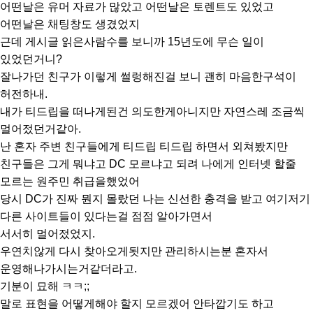
어떤날은 유머 자료가 많았고 어떤날은 토렌트도 있었고
어떤날은 채팅창도 생겼었지
근데 게시글 읽은사람수를 보니까 15년도에 무슨 일이
있었던거니?
잘나가던 친구가 이렇게 썰렁해진걸 보니 괜히 마음한구석이
허전하내.
내가 티드립을 떠나게된건 의도한게아니지만 자연스레 조금씩
멀어젔던거같아.
난 혼자 주변 친구들에게 티드립 티드립 하면서 외쳐봤지만
친구들은 그게 뭐냐고 DC 모르냐고 되려 나에게 인터넷 할줄
모르는 원주민 취급을했었어
당시 DC가 진짜 뭔지 몰랐던 나는 신선한 충격을 받고 여기저기
다른 사이트들이 있다는걸 점점 알아가면서
서서히 멀어젔었지.
우연치않게 다시 찾아오게됫지만 관리하시는분 혼자서
운영해나가시는거같더라고.
기분이 묘해 ㅋㅋ;;
말로 표현을 어떻게해야 할지 모르겠어 안타깝기도 하고