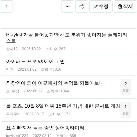
수정
삭제
Playlist 가을 틀어놓기만 해도 분위기 좋아지는 플레이리
스트
쌈지12
2025.10.22
조회 수:
267
아이패드 프로 vs 에어 고민
박쥐
2023.01.02
조회 수:
816
직장인이 되어 이곳에서의 추억을 되돌아보니
2
댓글
보1부상
2022.08.27
조회 수:
1044
폴 포츠, 10월 8일 데뷔 15주년 기념 내한 콘서트 개최
1
댓글
무하무하
2022.08.17
조회 수:
1171
요즘 빠져서 듣는 중인 싱어송라이터
fpwjsem1234
2022.08.12
조회 수:
889