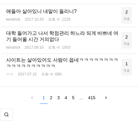
애들아 살아있니 내말이 들리니?
2
댓글
kendrick
2017.10.20
조회 수:
1225
대학 들어가고 나서 학점관리 하느라 되게 바쁘네 여
2
기 들어올 시간 거의없다
댓글
kendrick
2017.09.16
조회 수:
1053
사이트는 살아있어도 사람이 읍네ㅋㅋㅋㅋㅋㅋㅋㅋ
1
ㅋㅋㅋㅋㅋㅋㅋㅋㅋㅋ
댓글
ㅇㅇ
2017.07.31
조회 수:
690
1
2
3
4
5
...
415