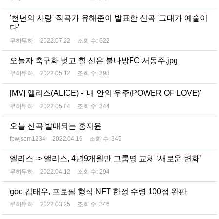
'천년의 사랑' 작곡가 유해준이 발표한 신곡 '그대가 예술이
다'
무하무하
2022.07.22
조회 수:
622
오늘자 축구화 벗고 힐 신은 불나방FC 서동주.jpg
무하무하
2022.05.12
조회 수:
393
[MV] 앨리스(ALICE) - '내 안의 우주(POWER OF LOVE)'
무하무하
2022.05.04
조회 수:
344
오늘 신곡 발매되는 홍지윤
fpwjsem1234
2022.04.19
조회 수:
345
엘리스 -> 앨리스, 4년9개월만 그룹명 교체 ‘새로운 변화’
무하무하
2022.04.12
조회 수:
294
god 김태우, 프로필 형식 NFT 한정 수령 100점 완판
무하무하
2022.03.25
조회 수:
346