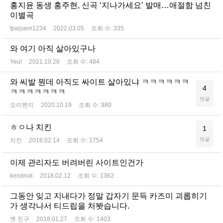
홍지윤 동생 홍주현, 신곡 ‘지나가세요’ 발매…애절함 넘친
이별곡
fpwjsem1234
2022.03.05
조회 수:
335
와 여기 아직 살아있구나
Yeul
2021.10.26
조회 수:
484
와 씨발 뭔데 아직도 싸이트 살아있냐 ㅋㅋㅋㅋㅋㅋ
4
ㅋㅋㅋㅋㅋㅋㅋ
댓글
오이짠지
2020.10.19
조회 수:
980
ㅎㅇ나 치킨
1
댓글
치킨
2018.02.14
조회 수:
1754
이제 관리자도 버려버린 사이트인건가
kendrick
2018.02.12
조회 수:
1362
그동안 잊고 지내다가 정말 갑자기 문득 카즈미 괴롭히기
가 생각나서 티드립을 처봣습니다.
옛 친구
2018.01.27
조회 수:
1403