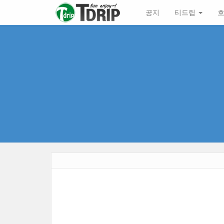
본
메
공지
티드립
호
문
뉴
바
토
로
글
가
하
기
기