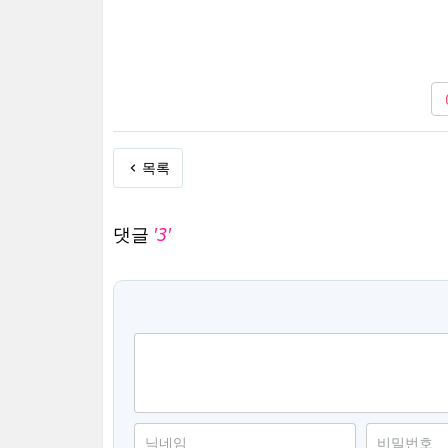
목록
댓글
'3'