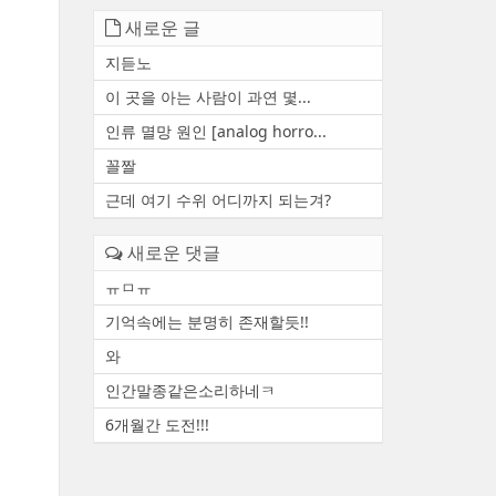
새로운 글
지듣노
이 곳을 아는 사람이 과연 몇...
인류 멸망 원인 [analog horro...
꼴짤
근데 여기 수위 어디까지 되는겨?
새로운 댓글
ㅠㅁㅠ
기억속에는 분명히 존재할듯!!
와
인간말종같은소리하네ㅋ
6개월간 도전!!!