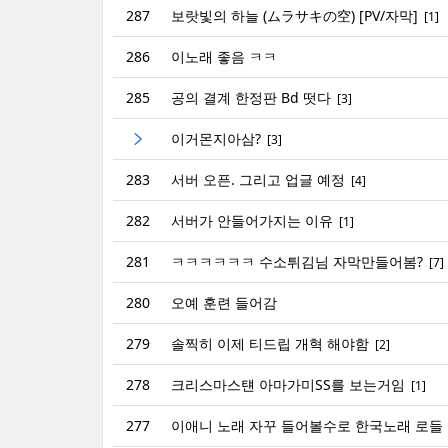
287
보랏빛의 하늘 (ムラサキの空) [PV/자막]
[1]
286
이노래 좋음 ㅋㅋ
285
공의 결계 한정판 Bd 떳다
[3]
이거몬지아삼?
[3]
283
서버 오픈. 그리고 업글 예정
[4]
282
서버가 안들어가지는 이유
[1]
281
ㅋㅋㅋㅋㅋㅋ 수소튀김님 자막만들어봄?
[7]
280
오예 훈련 들어감
279
솔찍히 이제 티드립 개혁 해야함
[2]
278
크리스마스턘 아마가미SS를 보는거임
[1]
277
이애니 노래 자꾸 들어볼수로 한국노래 로들