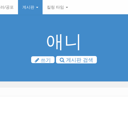
러/공포
게시판
킬링 타임
애니
게시판 검색
쓰기