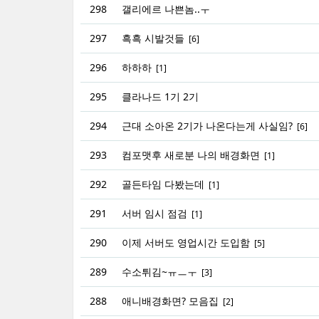
298
갤리에르 나쁜놈..ㅜ
297
흑흑 시발것들
[6]
296
하하하
[1]
295
클라나드 1기 2기
294
근대 소아온 2기가 나온다는게 사실임?
[6]
293
컴포맷후 새로분 나의 배경화면
[1]
292
골든타임 다봤는데
[1]
291
서버 임시 점검
[1]
290
이제 서버도 영업시간 도입함
[5]
289
수소튀김~ㅠㅡㅜ
[3]
288
애니배경화면? 모음집
[2]