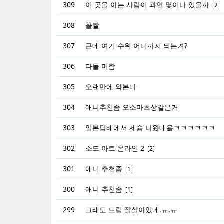
309
이 곳을 아는 사람이 과연 몇이나 있을까
[2]
308
꼴짤
307
근데 여기 수위 어디까지 되는겨?
306
다들 머함
305
오랜만에 와본다
304
애니추천좀 오소마츠상같은거
303
일본담배에서 세슘 나왔대욬ㅋㅋㅋㅋㅋㅋ
302
소드 아트 온라인 2
[2]
301
애니 추천좀
[1]
300
애니 추천좀
[1]
299
그래도 드립 잘살아있네.ㅠ.ㅠ