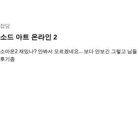
잡담
소드 아트 온라인 2
소아온2 재밌나? 안봐서 모르겠네요... 보다 안보긴 그렇고 님들
후기좀