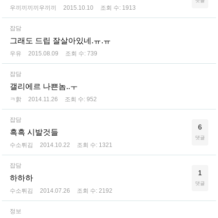
댓글
우끼끼끼끼우끼끼
2015.10.10
조회 수:
1913
잡담
그래도 드립 잘살아있네.ㅠ.ㅠ
우유
2015.08.09
조회 수:
739
잡담
갤리에르 나쁜놈..ㅜ
ㅋ핡
2014.11.26
조회 수:
952
잡담
6
흑흑 시발것들
댓글
수소튀김
2014.10.22
조회 수:
1321
잡담
1
하하하
댓글
수소튀김
2014.07.26
조회 수:
2192
정보