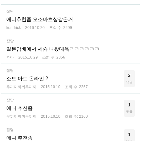
잡담
애니추천좀 오소마츠상같은거
kendrick
2016.10.20
조회 수:
2299
잡담
일본담배에서 세슘 나왔대욬ㅋㅋㅋㅋㅋㅋ
ㅇ아
2015.10.29
조회 수:
2356
잡담
2
소드 아트 온라인 2
댓글
우끼끼끼끼우끼끼
2015.10.10
조회 수:
2257
잡담
1
애니 추천좀
댓글
우끼끼끼끼우끼끼
2015.10.10
조회 수:
2160
잡담
1
애니 추천좀