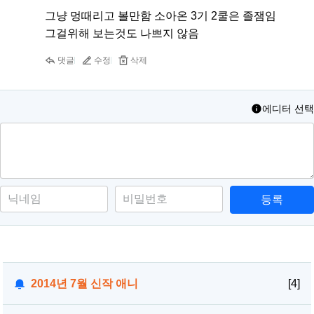
그냥 멍때리고 볼만함 소아온 3기 2쿨은 졸잼임
그걸위해 보는것도 나쁘지 않음
댓글
수정
삭제
에디터 선택
등록
2014년 7월 신작 애니
[4]