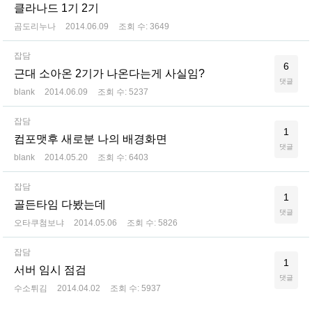
클라나드 1기 2기
곰도리누나
2014.06.09
조회 수:
3649
잡담
6
근대 소아온 2기가 나온다는게 사실임?
댓글
blank
2014.06.09
조회 수:
5237
잡담
1
컴포맷후 새로분 나의 배경화면
댓글
blank
2014.05.20
조회 수:
6403
잡담
1
골든타임 다봤는데
댓글
오타쿠첨보냐
2014.05.06
조회 수:
5826
잡담
1
서버 임시 점검
댓글
수소튀김
2014.04.02
조회 수:
5937