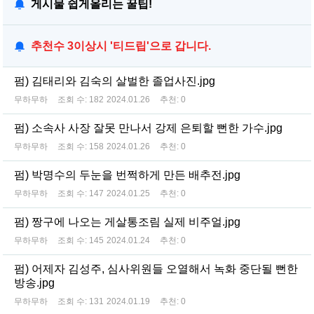
게시물 쉽게올리는 꿀팁!
추천수 3이상시 '티드립'으로 갑니다.
펌) 김태리와 김숙의 살벌한 졸업사진.jpg
무하무하
조회 수:
182
2024.01.26
추천:
0
펌) 소속사 사장 잘못 만나서 강제 은퇴할 뻔한 가수.jpg
무하무하
조회 수:
158
2024.01.26
추천:
0
펌) 박명수의 두눈을 번쩍하게 만든 배추전.jpg
무하무하
조회 수:
147
2024.01.25
추천:
0
펌) 짱구에 나오는 게살통조림 실제 비주얼.jpg
무하무하
조회 수:
145
2024.01.24
추천:
0
펌) 어제자 김성주, 심사위원들 오열해서 녹화 중단될 뻔한
방송.jpg
무하무하
조회 수:
131
2024.01.19
추천:
0