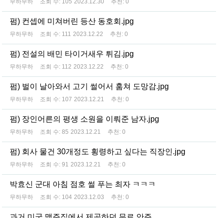
무하무하
조회 수:
105
2023.12.30
추천:
0
펌) 컨셉에 미쳐버린 등산 동호회.jpg
무하무하
조회 수:
111
2023.12.22
추천:
0
펌) 전설의 배민 타이거새우 튀김.jpg
무하무하
조회 수:
112
2023.12.22
추천:
0
펌) 벌이 날아와서 고기 썰어서 훔쳐 도망감.jpg
무하무하
조회 수:
107
2023.12.21
추천:
0
펌) 장인어른의 평생 소원을 이뤄준 남자.jpg
무하무하
조회 수:
85
2023.12.21
추천:
0
펌) 회사 물건 30개정도 횡령하고 싶다는 직장인.jpg
무하무하
조회 수:
91
2023.12.21
추천:
0
박효신 군대 아침 점호 썰 푸는 최자 ㅋㅋㅋ
무하무하
조회 수:
104
2023.12.03
추천:
0
과거 미국 맥주집에서 제공하던 무료 안주