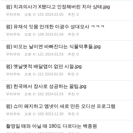
펌) 치과의사가 X됐다고 인정해버린 치아 상태.jpg
무하무하
조회 수:
155
2024.01.05
추천:
0
펌) 유재석 잇몸 만개한 이광수 성대모사 ㅋㅋㅋ
무하무하
조회 수:
109
2024.01.04
추천:
0
펌) 비오는 날이면 바빠진다는 식물덕후들.jpg
무하무하
조회 수:
121
2024.01.03
추천:
0
펌) 옛날옛적 배달앱이 없던 시절.jpg
무하무하
조회 수:
112
2024.01.03
추천:
0
펌) 한국에서 장사로 성공하는 꿀팁.jpg
무하무하
조회 수:
102
2024.01.03
추천:
0
펌) 쇼미 폐지하고 엠넷이 새로 만든 오디션 프로그램
무하무하
조회 수:
100
2023.12.30
추천:
0
촬영일 때와 아닐 때 180도 다르다는 백종원