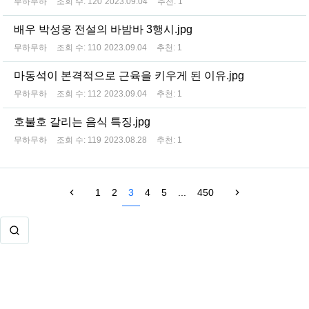
무하무하
조회 수:
120
2023.09.04
추천:
1
배우 박성웅 전설의 바밤바 3행시.jpg
무하무하
조회 수:
110
2023.09.04
추천:
1
마동석이 본격적으로 근육을 키우게 된 이유.jpg
무하무하
조회 수:
112
2023.09.04
추천:
1
호불호 갈리는 음식 특징.jpg
무하무하
조회 수:
119
2023.08.28
추천:
1
1
2
3
4
5
...
450