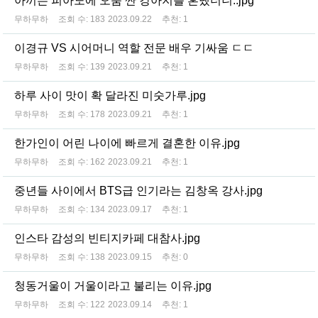
아끼는 피아노에 오줌 싼 강아지를 혼냈더니..jpg
무하무하
조회 수:
183
2023.09.22
추천:
1
이경규 VS 시어머니 역할 전문 배우 기싸움 ㄷㄷ
무하무하
조회 수:
139
2023.09.21
추천:
1
하루 사이 맛이 확 달라진 미숫가루.jpg
무하무하
조회 수:
178
2023.09.21
추천:
1
한가인이 어린 나이에 빠르게 결혼한 이유.jpg
무하무하
조회 수:
162
2023.09.21
추천:
1
중년들 사이에서 BTS급 인기라는 김창옥 강사.jpg
무하무하
조회 수:
134
2023.09.17
추천:
1
인스타 감성의 빈티지카페 대참사.jpg
무하무하
조회 수:
138
2023.09.15
추천:
0
청동거울이 거울이라고 불리는 이유.jpg
무하무하
조회 수:
122
2023.09.14
추천:
1