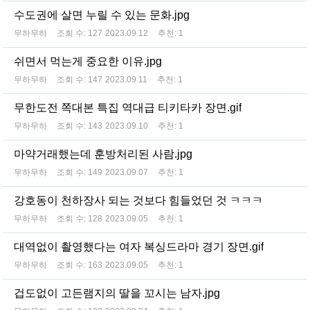
수도권에 살면 누릴 수 있는 문화.jpg
무하무하
조회 수:
127
2023.09.12
추천:
1
쉬면서 먹는게 중요한 이유.jpg
무하무하
조회 수:
147
2023.09.11
추천:
1
무한도전 쪽대본 특집 역대급 티키타카 장면.gif
무하무하
조회 수:
143
2023.09.10
추천:
1
마약거래했는데 훈방처리된 사람.jpg
무하무하
조회 수:
149
2023.09.07
추천:
1
강호동이 천하장사 되는 것보다 힘들었던 것 ㅋㅋㅋ
무하무하
조회 수:
128
2023.09.05
추천:
1
대역없이 촬영했다는 여자 복싱드라마 경기 장면.gif
무하무하
조회 수:
163
2023.09.05
추천:
1
겁도없이 고든램지의 딸을 꼬시는 남자.jpg