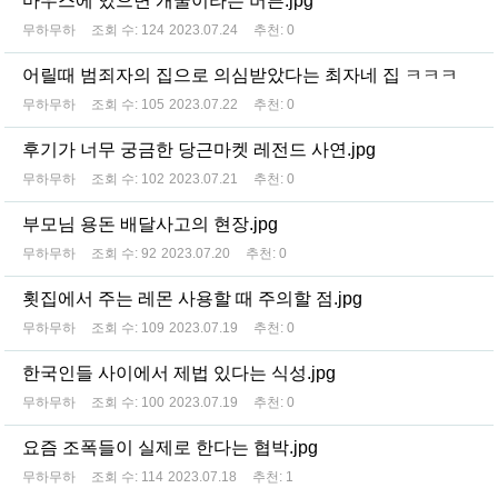
마우스에 있으면 개꿀이라는 버튼.jpg
무하무하
조회 수:
124
2023.07.24
추천:
0
어릴때 범죄자의 집으로 의심받았다는 최자네 집 ㅋㅋㅋ
무하무하
조회 수:
105
2023.07.22
추천:
0
후기가 너무 궁금한 당근마켓 레전드 사연.jpg
무하무하
조회 수:
102
2023.07.21
추천:
0
부모님 용돈 배달사고의 현장.jpg
무하무하
조회 수:
92
2023.07.20
추천:
0
횟집에서 주는 레몬 사용할 때 주의할 점.jpg
무하무하
조회 수:
109
2023.07.19
추천:
0
한국인들 사이에서 제법 있다는 식성.jpg
무하무하
조회 수:
100
2023.07.19
추천:
0
요즘 조폭들이 실제로 한다는 협박.jpg
무하무하
조회 수:
114
2023.07.18
추천:
1