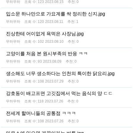
무하무하
조회 수:
123
2023.08.15
추천:
0
입소문 하나만으로 가요계를 싹 정리한 신지.jpg
무하무하
조회 수:
120
2023.08.11
추천:
1
진상한테 어이없게 욕먹은 사장님.jpg
무하무하
조회 수:
102
2023.08.10
추천:
0
고양이를 처음 본 원시부족의 반응 ㅋㅋ
무하무하
조회 수:
93
2023.08.09
추천:
0
생소해도 너무 생소하다는 인천의 특이한 닭요리.jpg
무하무하
조회 수:
108
2023.07.29
추천:
0
강호동이 배고프면 고깃집에서 먹는 음식의 양 ㄷㄷ
무하무하
조회 수:
118
2023.07.26
추천:
0
전세계 할머니들의 공통점 ㅋㅋㅋ
무하무하
조회 수:
108
2023.07.26
추천:
0