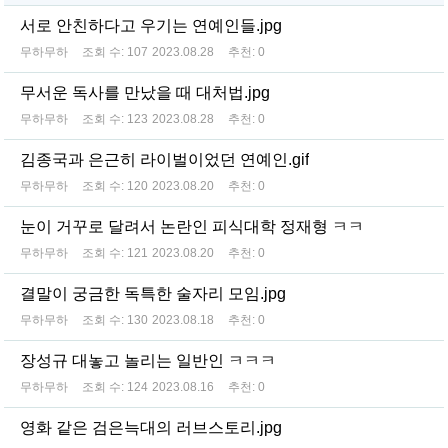
서로 안친하다고 우기는 연예인들.jpg
무하무하
조회 수:
107
2023.08.28
추천:
0
무서운 독사를 만났을 때 대처법.jpg
무하무하
조회 수:
123
2023.08.28
추천:
0
김종국과 은근히 라이벌이었던 연예인.gif
무하무하
조회 수:
120
2023.08.20
추천:
0
눈이 거꾸로 달려서 논란인 피식대학 정재형 ㅋㅋ
무하무하
조회 수:
121
2023.08.20
추천:
0
결말이 궁금한 독특한 술자리 모임.jpg
무하무하
조회 수:
130
2023.08.18
추천:
0
장성규 대놓고 놀리는 일반인 ㅋㅋㅋ
무하무하
조회 수:
124
2023.08.16
추천:
0
영화 같은 검은늑대의 러브스토리.jpg