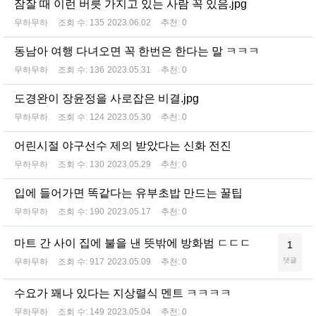
잠잘 때 이런 버릇 가지고 있는 사람 꼭 있음.jpg
무하무하
조회 수:
135
2023.06.02
추천:
0
동남아 여행 다녀오면 꼭 한번은 한다는 말 ㅋㅋㅋ
무하무하
조회 수:
136
2023.05.31
추천:
0
도경완이 장윤정을 사로잡은 비결.jpg
무하무하
조회 수:
124
2023.05.30
추천:
0
어린시절 야구선수 제의 받았다는 신화 전진
무하무하
조회 수:
130
2023.05.29
추천:
0
입에 들어가면 똑같다는 유부초밥 만드는 꿀팁
무하무하
조회 수:
190
2023.05.17
추천:
0
마트 간 사이 집에 불을 낸 뜻밖에 방화범 ㄷㄷㄷ
1
댓글
무하무하
조회 수:
917
2023.05.09
추천:
0
수요가 꽤나 있다는 지상렬식 멘트 ㅋㅋㅋㅋ
무하무하
조회 수:
149
2023.05.04
추천:
0