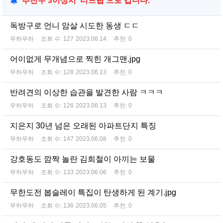
추천수 3이상시 '티드립'으로 갑니다.
독방구로 언니 암살 시도한 동생 ㄷㄷ
무하무하
조회 수:
127
2023.06.14
추천:
0
어이없게 무개념으로 찍힌 개그맨.jpg
무하무하
조회 수:
128
2023.06.13
추천:
0
반려견의 이상한 습관을 발견한 사람 ㅋㅋㅋ
무하무하
조회 수:
126
2023.06.13
추천:
0
지은지 30년 넘은 오래된 아파트단지 특징
무하무하
조회 수:
147
2023.06.08
추천:
0
강호동도 깜짝 놀란 김희철이 아끼는 보물
무하무하
조회 수:
133
2023.06.06
추천:
0
무한도전 봅슬레이 특집이 탄생하게 된 계기.jpg
무하무하
조회 수:
136
2023.06.05
추천:
0