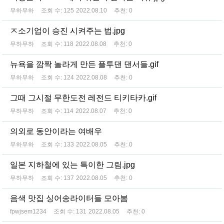
무하무하
조회 수:
125
2022.08.10
추천:
0
ㅈ소기업이 승진 시켜주는 법.jpg
무하무하
조회 수:
118
2022.08.08
추천:
0
뉴욕을 깜짝 놀라게 만든 플투댄 댄서들.gif
무하무하
조회 수:
124
2022.08.08
추천:
0
그때 그시절 무한도전 레전드 티키타카.gif
무하무하
조회 수:
114
2022.08.07
추천:
0
의외로 동안이라는 여배우
무하무하
조회 수:
133
2022.08.05
추천:
0
일본 지하철에 있는 특이한 그림.jpg
무하무하
조회 수:
137
2022.08.05
추천:
0
음색 맛집 싱어송라이터들 모아봄
fpwjsem1234
조회 수:
131
2022.08.05
추천:
0