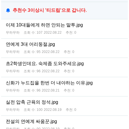
추천수 3이상시 '티드립'으로 갑니다.
이제 10대들에게 하면 안되는 말투.jpg
무하무하
조회 수:
107
2022.08.22
추천:
0
연예계 3대 어리둥절.jpg
무하무하
조회 수:
95
2022.08.22
추천:
0
초2학생인데요. 숙제좀 도와주세요.jpg
무하무하
조회 수:
96
2022.08.22
추천:
0
신화가 누드집을 한번 더 내야하는 이유.jpg
무하무하
조회 수:
96
2022.08.21
추천:
0
실전 압축 근육의 정석.jpg
무하무하
조회 수:
100
2022.08.19
추천:
0
전설의 연예계 싸움꾼.jpg
무하무하
조회 수:
90
2022.08.19
추천:
0