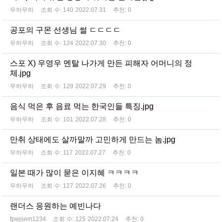
무하무하
조회 수:
140
2022.07.31
추천:
0
공포의 구몬 선생님 썰 ㄷㄷㄷㄷ
무하무하
조회 수:
124
2022.07.30
추천:
0
스포 X) 우영우 멘탈 나가게 만든 피해자 어머니의 정
체.jpg
무하무하
조회 수:
129
2022.07.29
추천:
0
음식 먹은 후 음료 먹는 한국인들 특징.jpg
무하무하
조회 수:
101
2022.07.28
추천:
0
만취 상태에도 살까말까 고민하게 만드는 놈.jpg
무하무하
조회 수:
117
2022.07.27
추천:
0
일본 때가 많이 묻은 이지혜 ㅋㅋㅋㅋ
무하무하
조회 수:
127
2022.07.26
추천:
0
랜더스 응원하는 예빈나다
fpwjsem1234
조회 수:
125
2022.07.24
추천:
0