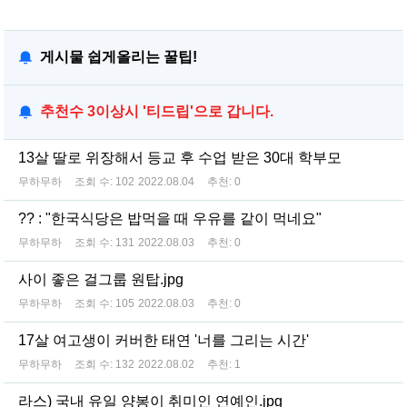
게시물 쉽게올리는 꿀팁!
추천수 3이상시 '티드립'으로 갑니다.
13살 딸로 위장해서 등교 후 수업 받은 30대 학부모
무하무하
조회 수:
102
2022.08.04
추천:
0
?? : "한국식당은 밥먹을 때 우유를 같이 먹네요"
무하무하
조회 수:
131
2022.08.03
추천:
0
사이 좋은 걸그룹 원탑.jpg
무하무하
조회 수:
105
2022.08.03
추천:
0
17살 여고생이 커버한 태연 '너를 그리는 시간'
무하무하
조회 수:
132
2022.08.02
추천:
1
라스) 국내 유일 양봉이 취미인 연예인.jpg