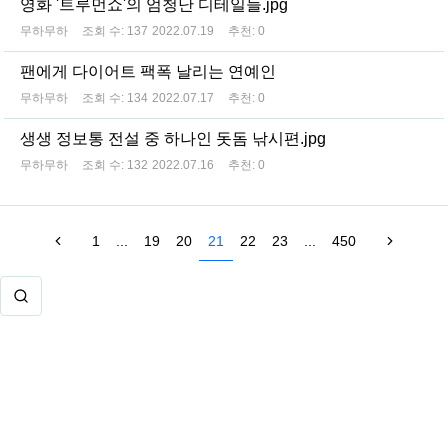
영화 '트루먼쇼'의 엄청난 디테일들.jpg
무하무하
조회 수:
137
2022.07.19
추천:
0
팬에게 다이어트 팩폭 날리는 연예인
무하무하
조회 수:
134
2022.07.17
추천:
0
생생 정보통 전설 중 하나인 돗돔 낚시편.jpg
무하무하
조회 수:
132
2022.07.16
추천:
0
1
...
19
20
21
22
23
...
450