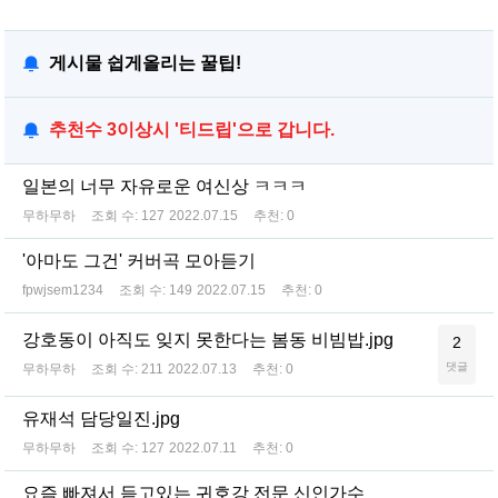
게시물 쉽게올리는 꿀팁!
추천수 3이상시 '티드립'으로 갑니다.
일본의 너무 자유로운 여신상 ㅋㅋㅋ
무하무하
조회 수:
127
2022.07.15
추천:
0
'아마도 그건' 커버곡 모아듣기
fpwjsem1234
조회 수:
149
2022.07.15
추천:
0
강호동이 아직도 잊지 못한다는 봄동 비빔밥.jpg
2
댓글
무하무하
조회 수:
211
2022.07.13
추천:
0
유재석 담당일진.jpg
무하무하
조회 수:
127
2022.07.11
추천:
0
요즘 빠져서 듣고있는 귀호강 전문 신인가수