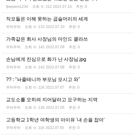
fpwjsem1234
조회 수:
112
2022.07.10
추천:
0
직모들은 이해 못하는 곱슬머리의 세계
무하무하
조회 수:
133
2022.07.10
추천:
0
가족같은 회사 사장님의 마인드 클라쓰
무하무하
조회 수:
142
2022.07.09
추천:
0
손님에게 진심으로 화가 난 사장님.jpg
무하무하
조회 수:
142
2022.07.08
추천:
0
?? : "놔줄테니까 부모님 모시고 와"
무하무하
조회 수:
118
2022.07.07
추천:
0
교도소를 오히려 지어달라고 요구하는 지역
무하무하
조회 수:
136
2022.07.05
추천:
0
고등학교 1학년 여학생의 아이유 '내 손을 잡아'
무하무하
조회 수:
116
2022.07.05
추천:
0