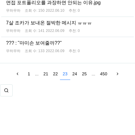
면접 포트폴리오를 과장하면 안되는 이유.jpg
무하무하
조회 수:
150
2022.06.10
추천:
0
7살 조카가 보내온 절박한 메시지 ㅠㅠㅠ
무하무하
조회 수:
141
2022.06.09
추천:
0
??? : "마미손 보여줄까??"
무하무하
조회 수:
133
2022.06.09
추천:
0
1
...
21
22
23
24
25
...
450