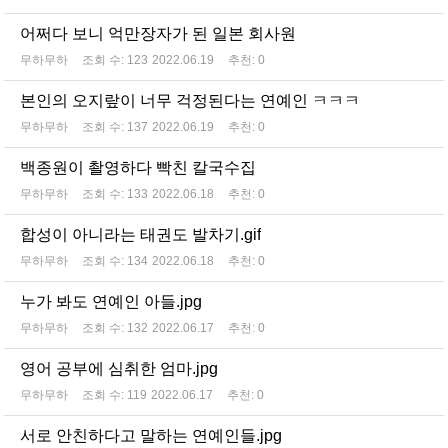
어쩌다 보니 억만장자가 된 일본 회사원
무하무하
조회 수:
123
2022.06.19
추천:
0
본인의 오지랖이 너무 걱정된다는 연예인 ㅋㅋㅋ
무하무하
조회 수:
137
2022.06.19
추천:
0
백종원이 촬영하다 빡친 칼국수집
무하무하
조회 수:
133
2022.06.18
추천:
0
합성이 아니라는 태권도 발차기.gif
무하무하
조회 수:
134
2022.06.18
추천:
0
누가 봐도 연예인 아들.jpg
무하무하
조회 수:
132
2022.06.17
추천:
0
영어 공부에 심취한 엄마.jpg
무하무하
조회 수:
119
2022.06.17
추천:
0
서로 안친하다고 말하는 연예인들.jpg