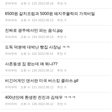
무하무하
조회 수:
120
2022.06.16
추천:
0
6500원 갈치조림과 5000원 돼지주물럭의 가격비밀
무하무하
조회 수:
154
2022.06.15
추천:
0
진짜로 광주에서만 파는 음식.jpg
무하무하
조회 수:
134
2022.06.14
추천:
0
도둑 덕분에 대박난 빵집 사장님 ㅋㅋ
무하무하
조회 수:
116
2022.06.14
추천:
0
사촌동생 집 왔는데 얘 뭐냐??
무하무하
조회 수:
126
2022.06.12
추천:
0
비긴어게인 댄서판 미국 버스킹 클라쓰.gif
무하무하
조회 수:
121
2022.06.12
추천:
0
400년만에 환생한 전진과 김재우 ㅋㅋㅋ
무하무하
조회 수:
136
2022.06.12
추천:
0