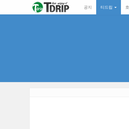
본
메
공지
티드립
호
문
뉴
바
토
로
글
가
하
기
기