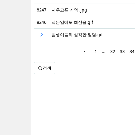
8247
지우고픈 기억 .jpg
8246
작은일에도 최선을.gif
범생이들의 심각한 일탈.gif
1
...
32
33
34
검색