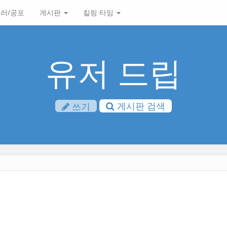
러/공포
게시판
킬링 타임
유저 드립
게시판 검색
쓰기