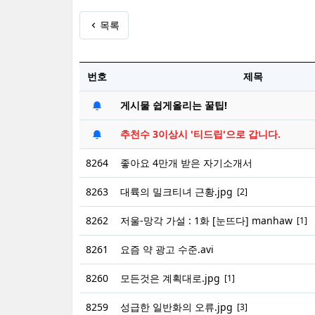
목록
번호
제목
게시물 쉽게올리는 꿀팁!
추천수 3이상시 '티드립'으로 갑니다.
8264
좋아요 4만개 받은 자기소개서
8263
대륙의 밀크티녀 근황.jpg
[2]
8262
저울-망각 가설 : 1화 [눈뜨다] manhaw
[1]
8261
요즘 약 광고 수준.avi
8260
모든것은 계획대로.jpg
[1]
8259
성급한 일반화의 오류.jpg
[3]