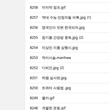
8258
마지막 점프.gif
8257
역대 수능 만점자들 어록.jpg
[1]
8256
영국인이 맛본 한국피자.jpg
8255
참기름 간장밥 중독.jpg
[2]
8254
이상민 이름 삼행시.jpg
8253
먹이사슬.manhwa
8252
디씨인.jpg
[2]
8251
하램 실사판.jpg
8250
트위터 사용법 .jpg
8249
몰카.gif
8248
격렬한 운동.gif