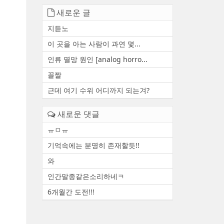
새로운 글
지듣노
이 곳을 아는 사람이 과연 몇...
인류 멸망 원인 [analog horro...
꼴짤
근데 여기 수위 어디까지 되는겨?
새로운 댓글
ㅠㅁㅠ
기억속에는 분명히 존재할듯!!
와
인간말종같은소리하네ㅋ
6개월간 도전!!!