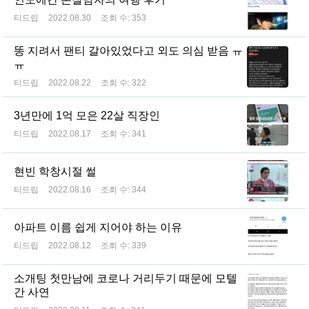
티드립
2022.08.30
조회 수:
353
똥 지려서 팬티 갈아있었다고 외도 의심 받음 ㅠ
ㅠ
티드립
2022.08.22
조회 수:
322
3년만에 1억 모은 22살 직장인
티드립
2022.08.17
조회 수:
341
현빈 학창시절 썰
티드립
2022.08.16
조회 수:
344
아파트 이름 쉽게 지어야 하는 이유
티드립
2022.08.12
조회 수:
339
소개팅 첫만남에 코로나 거리두기 때문에 모텔
간 사연