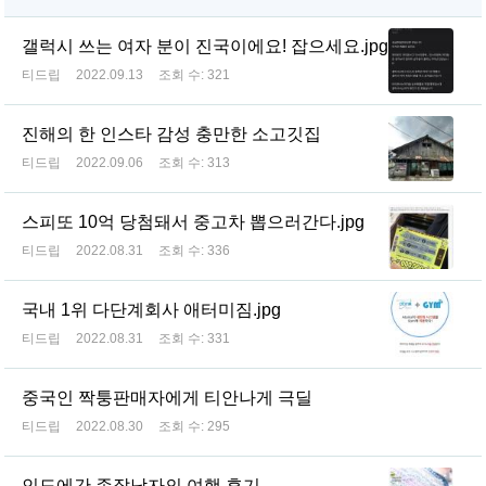
갤럭시 쓰는 여자 분이 진국이에요! 잡으세요.jpg
티드립
2022.09.13
조회 수:
321
진해의 한 인스타 감성 충만한 소고깃집
티드립
2022.09.06
조회 수:
313
스피또 10억 당첨돼서 중고차 뽑으러간다.jpg
티드립
2022.08.31
조회 수:
336
국내 1위 다단계회사 애터미짐.jpg
티드립
2022.08.31
조회 수:
331
중국인 짝퉁판매자에게 티안나게 극딜
티드립
2022.08.30
조회 수:
295
인도에간 존잘남자의 여행 후기