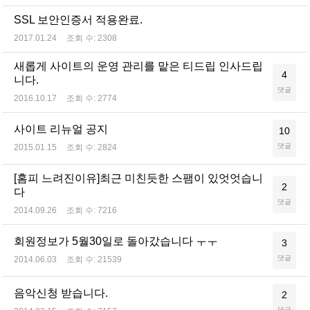
SSL 보안인증서 적용완료.
2017.01.24
조회 수:
2308
새롭게 사이트의 운영 관리를 맡은 티드립 인사드립
4
니다.
댓글
2016.10.17
조회 수:
2774
사이트 리뉴얼 공지
10
댓글
2015.01.15
조회 수:
2824
[홈피 느려진이유]최근 미친듯한 스팸이 있엇엇습니
2
다
댓글
2014.09.26
조회 수:
7216
회원정보가 5월30일로 돌아갔습니다 ㅜㅜ
3
댓글
2014.06.03
조회 수:
21539
음악신청 받습니다.
2
댓글