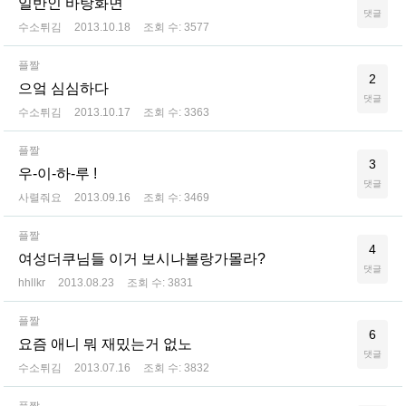
일반인 바탕화면
댓글
수소튀김
2013.10.18
조회 수:
3577
플짤
2
으엌 심심하다
댓글
수소튀김
2013.10.17
조회 수:
3363
플짤
3
우-이-하-루 !
댓글
사렬줘요
2013.09.16
조회 수:
3469
플짤
4
여성더쿠님들 이거 보시나볼랑가몰라?
댓글
hhllkr
2013.08.23
조회 수:
3831
플짤
6
요즘 애니 뭐 재밌는거 없노
댓글
수소튀김
2013.07.16
조회 수:
3832