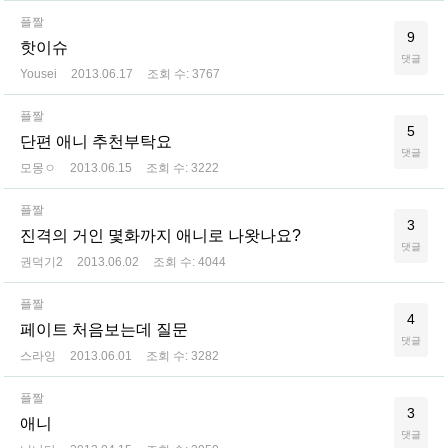
플짤
9
핫이슈
댓글
Yousei
2013.06.17
조회 수:
3767
플짤
5
단편 애니 추천부탁요
댓글
모몽ㅇ
2013.06.15
조회 수:
3222
플짤
3
진격의 거인 몇화까지 애니로 나왓나요?
댓글
권덕기2
2013.06.02
조회 수:
4044
플짤
4
페이트 처음보는데 질문
댓글
스라잉
2013.06.01
조회 수:
3282
플짤
3
애니
댓글