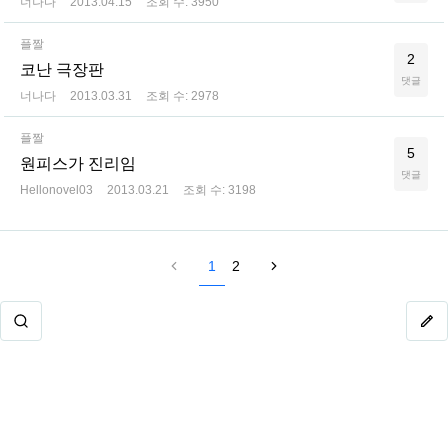
너나다
2013.04.15
조회 수:
3950
플짤
2
코난 극장판
댓글
너나다
2013.03.31
조회 수:
2978
플짤
5
원피스가 진리임
댓글
Hellonovel03
2013.03.21
조회 수:
3198
1
2