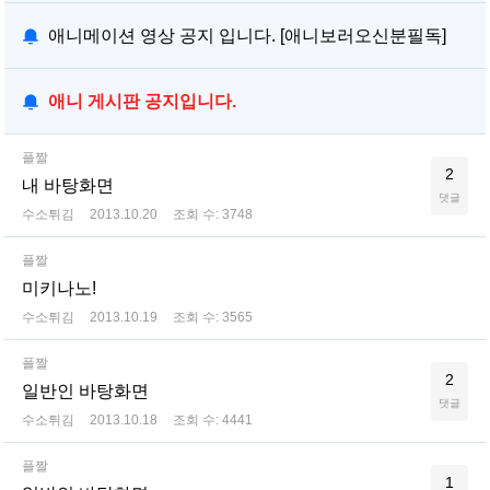
애니메이션 영상 공지 입니다. [애니보러오신분필독]
애니 게시판 공지입니다.
플짤
2
내 바탕화면
댓글
수소튀김
2013.10.20
조회 수:
3748
플짤
미키나노!
수소튀김
2013.10.19
조회 수:
3565
플짤
2
일반인 바탕화면
댓글
수소튀김
2013.10.18
조회 수:
4441
플짤
1