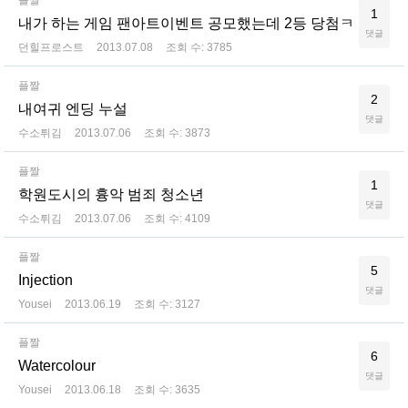
플짤
1
내가 하는 게임 팬아트이벤트 공모했는데 2등 당첨ㅋ
댓글
던힐프로스트
2013.07.08
조회 수:
3785
플짤
2
내여귀 엔딩 누설
댓글
수소튀김
2013.07.06
조회 수:
3873
플짤
1
학원도시의 흉악 범죄 청소년
댓글
수소튀김
2013.07.06
조회 수:
4109
플짤
5
Injection
댓글
Yousei
2013.06.19
조회 수:
3127
플짤
6
Watercolour
댓글
Yousei
2013.06.18
조회 수:
3635