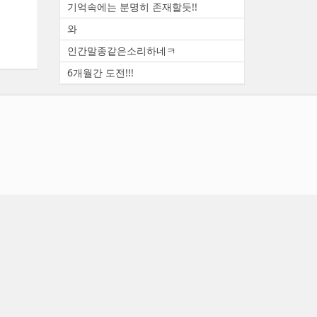
기억속에는 분명히 존재할듯!!
와
인간말종같은소리하네ㅋ
6개월간 도전!!!