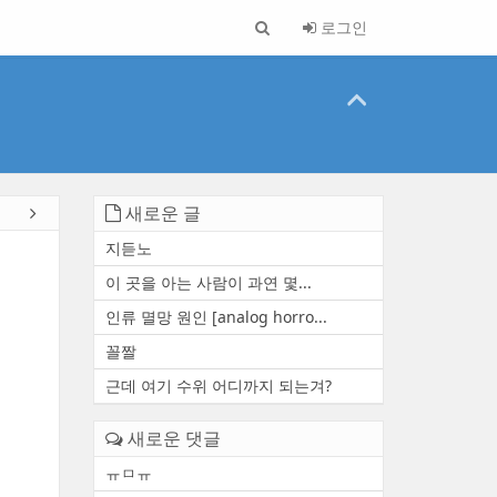
로그인
새로운 글
지듣노
이 곳을 아는 사람이 과연 몇...
인류 멸망 원인 [analog horro...
꼴짤
근데 여기 수위 어디까지 되는겨?
새로운 댓글
ㅠㅁㅠ