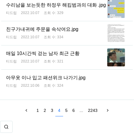
수리남을 보는듯한 하정우 해킴범과의 대화 .jpg
티드립
2022.10.07
조회 수:
329
친구가내귀에 주문을 속삭여요.jpg
티드립
2022.10.07
조회 수:
334
매일 10시간씩 걷는 남자 최근 근황
티드립
2022.10.07
조회 수:
321
아무옷 이나 입고 패션위크 나가기.jpg
티드립
2022.10.06
조회 수:
324
1
2
3
4
5
6
...
2243