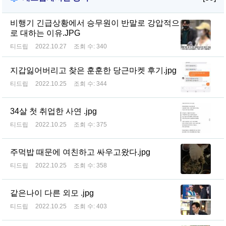
비행기 긴급상황에서 승무원이 반말로 강압적으
로 대하는 이유.JPG
티드립
2022.10.27
조회 수:
340
지갑잃어버리고 찾은 훈훈한 당근마켓 후기.jpg
티드립
2022.10.25
조회 수:
344
34살 첫 취업한 사연 .jpg
티드립
2022.10.25
조회 수:
375
주먹밥 때문에 여친하고 싸우고왔다.jpg
티드립
2022.10.25
조회 수:
358
같은나이 다른 외모 .jpg
티드립
2022.10.25
조회 수:
403