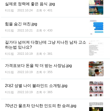
실제로 정력에 좋은 음식 .jpg
티드립
2022.10.24
조회 수:
401
힘을 숨긴 여친.jpg
티드립
2022.10.21
조회 수:
430
길가다 넘어져 다쳤난데 그냥 지나친 남자 고소
하는법 있나요?
티드립
2022.10.19
조회 수:
381
가격표보다 돈을 막 더 받는 사장님.jpg
티드립
2022.10.19
조회 수:
355
2대2 성별 나이 블라인드 소개팅.jpg
티드립
2022.10.19
조회 수:
365
70년간 물조차 단식한 인도의 한 승려.jpg